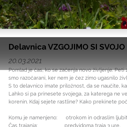
Delavnica VZGOJIMO SI SVOJO
20.03.2021
Pomlad je čas, ko se začenja novo življenje. Peti 
smo razočarani, ker nem je čez zimo ugasnilo življe
S to delavnico imate priložnost, da se naučite, ka
Lahko si pa prinesete svojega, za katerega ne ves
korenin. Kdaj sejete rastline? Kako prekinete po
Komu je namenjeno: otrokom in odraslim ljubite
Čas trajanja: predvidoma traja 3 ure,