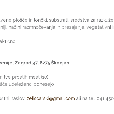
ene plošče in lončki, substrati, sredstva za razkuže
iji, načini razmnoževanja in presajanje, vegetativni
aktično
venije, Zagrad 37, 8275 Škocjan
tve prostih mest (10),
 udeleženci odnesejo
štni naslov:
zeliscarski@gmail.com
ali na tel. 041 45