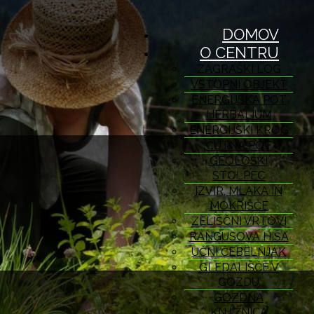
DOMOV
O CENTRU
ZAGRAŠKI LOG
VSTOPNI OBJEKT
ENERGIJSKA POT
HERBALIUM
ENERGIJSKI KROG
ČUTNA POT
GEOLOŠKI
STOLPEC
IZVIR, MLAKA IN
MOKRIŠČE
ZELIŠČNI VRTOVI
RANGUSOVA HIŠA
UČNI ČEBELNJAK
GLEDALIŠČE V
GOZDU
GOZDNA
KNJIŽNICA