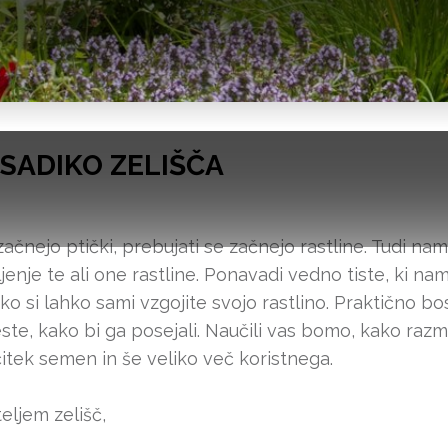
 SADIKO ZELIŠČA
začnejo ptički, prebujati se začnejo rastline. Tudi na
nje te ali one rastline. Ponavadi vedno tiste, ki nam 
ko si lahko sami vzgojite svojo rastlino. Praktično bos
te, kako bi ga posejali. Naučili vas bomo, kako razm
čitek semen in še veliko več koristnega.
ljem zelišč,