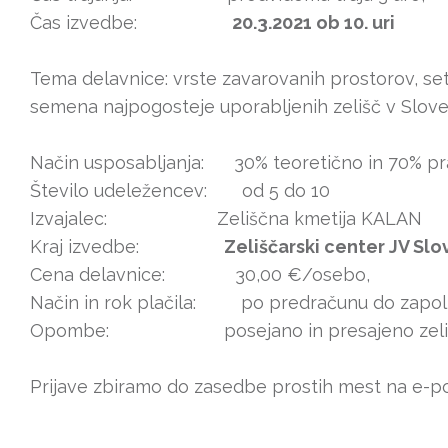
Čas izvedbe:
20.3.2021 ob 10. uri
Tema delavnice: vrste zavarovanih prostorov, setv
semena najpogosteje uporabljenih zelišč v Sloven
Način usposabljanja: 30% teoretično in 70% pr
Število udeležencev: od 5 do 10
Izvajalec: Zeliščna kmetija KALAN
Kraj izvedbe:
Zeliščarski center JV Slo
Cena delavnice: 30,00 €/osebo,
Način in rok plačila: po predračunu do zapolni
Opombe: posejano in presajeno zelišče
Prijave zbiramo do zasedbe prostih mest na e-po