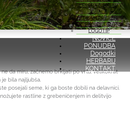
LESENA GIBALNA
IGRALA
PTICAM PRIJAZNI
PROJEKT EU
LOGOTIP
NOVICE
PONUDBA
Dogodki
HERBARIJ
KONTAKT
m ne da miru, začnemo brkljati po vrtu. Velikokrat
je bila najljubša.
te posejali seme, ki ga boste dobili na delavnici.
nožujete rastline z grebeničenjem in delitvijo