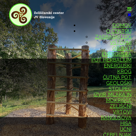
DOMOV
O CENTRU
ZAGRAŠKI LOG
VSTOPNI
OBJEKT
ENERGIJSKA
POT HERBALIUM
ENERGIJSKI
KROG
ČUTNA POT
GEOLOŠKI
STOLPEC
IZVIR, MLAKA IN
MOKRIŠČE
ZELIŠČNI
VRTOVI
RANGUSOVA
HIŠA
UČNI
ČEBELNJAK