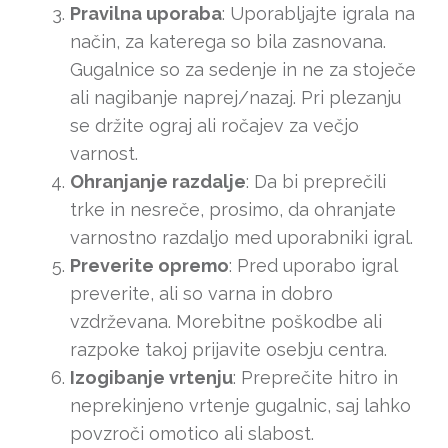
Pravilna uporaba
: Uporabljajte igrala na
način, za katerega so bila zasnovana.
Gugalnice so za sedenje in ne za stoječe
ali nagibanje naprej/nazaj. Pri plezanju
se držite ograj ali ročajev za večjo
varnost.
Ohranjanje razdalje
: Da bi preprečili
trke in nesreče, prosimo, da ohranjate
varnostno razdaljo med uporabniki igral.
Preverite opremo
: Pred uporabo igral
preverite, ali so varna in dobro
vzdrževana. Morebitne poškodbe ali
razpoke takoj prijavite osebju centra.
Izogibanje vrtenju
: Preprečite hitro in
neprekinjeno vrtenje gugalnic, saj lahko
povzroči omotico ali slabost.