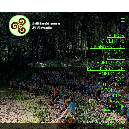
DOMOV
O CENTRU
ZAGRAŠKI LOG
VSTOPNI
OBJEKT
ENERGIJSKA
POT HERBALIUM
ENERGIJSKI
KROG
ČUTNA POT
GEOLOŠKI
STOLPEC
IZVIR, MLAKA IN
MOKRIŠČE
ZELIŠČNI
VRTOVI
RANGUSOVA
HIŠA