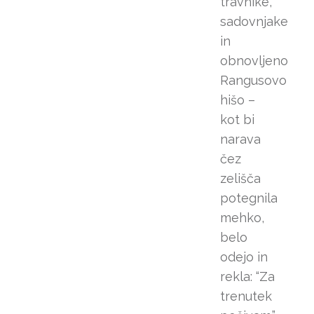
travnike,
potekale do
sadovnjake
vključno junija
in
2026.
obnovljeno
Rangusovo
hišo –
kot bi
narava
čez
zelišča
potegnila
mehko,
belo
odejo in
rekla: “Za
trenutek