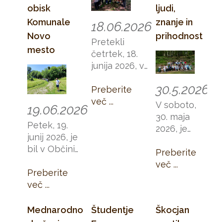
obisk
ljudi,
Komunale
znanje in
18.06.2026
Novo
prihodnost
Pretekli
mesto
četrtek, 18.
junija 2026, v
Zeliščarskem
30.5.2026
centru JV
Preberite
Slovenije, ni bil
več ...
V soboto,
19.06.2026
le delovna
30. maja
akcija. Bil je
Petek, 19.
2026, je
opomnik, da
junij 2026, je
Zeliščarski
največje stvari
bil v Občini
center JV
Preberite
pogosto
Škocjan dan
Slovenije v
več ...
nastanejo iz
povezovanja,
Preberite
Zagradu pri
preprostih
spoznavanja
več ...
Škocjanu
dejanj, iz stiska
in skupnega
zaživel v
roke,
ustvarjanja
Mednarodno
Študentje
Škocjan
vsej svoji
spodbudne
zgodb, ki