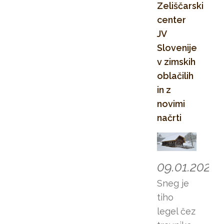
jo izvaja
Bela krajina za
Zeliščarski
mladih.
Visoka šola
sofinanciranje
center
za
projektov iz
JV
upravljanje
Evropskega
Slovenije
podeželja
kmetijskega
v zimskih
GRM Novo
sklada za
mesto.
oblačilih
razvoj
podeželja. Na
in z
podlagi
novimi
odobrenih
načrti
sredstev
pričenjamo z
izvajanjem
aktivnosti
09.01.2026
projekta
Sneg je
Trajnost
Zeliščarskega
tiho
centra
, ki
legel čez
bodo