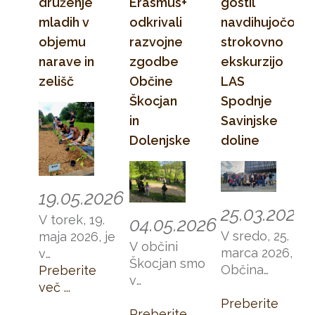
druženje
Erasmus+
gostil
raznolikosti.
besede in
presegajo
mladih v
odkrivali
navdihujočo
pripravljenosti,
vsakodnevne
objemu
razvojne
strokovno
da skupaj
delovne
narave in
zgodbe
ekskurzijo
naredimo
naloge. V
zelišč
Občine
LAS
nekaj dobrega.
okviru Dneva
kolektiva so
Škocjan
Spodnje
nas obiskali
in
Savinjske
zaposleni
Dolenjske
doline
Komunale
Novo mesto,
s katerimi
19.05.2026
smo preživeli
25.03.2026
prijeten,
V torek, 19.
04.05.2026
vsebinsko
V sredo, 25.
maja 2026, je
V občini
bogat in
marca 2026, je
v
Škocjan smo
navdihujoč
Občina
Zeliščarskem
Preberite
v
dan.
Škocjan z
centru JV
več ...
ponedeljek,
veseljem
Preberite
Slovenije v
4. maja 2026,
Preberite