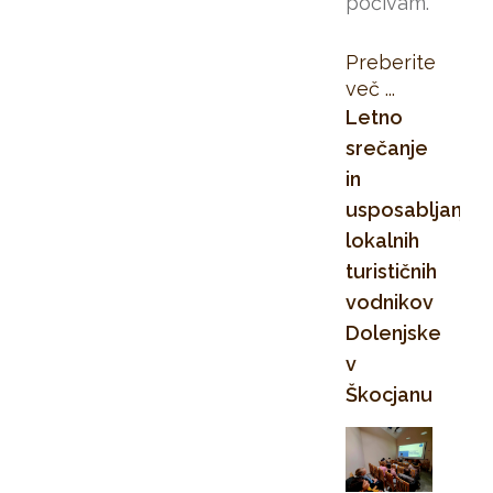
počivam.”
Preberite
več ...
Letno
srečanje
in
usposabljanje
lokalnih
turističnih
vodnikov
Dolenjske
v
Škocjanu