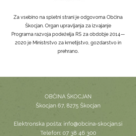
Za vsebino na spletni strani je odgovorna Občina
Škocjan. Organ upravljanja za izvajanje
Programa razvoja podeželja RS za obdobje 2014—
2020 je Ministrstvo za kmetijstvo, gozdarstvo in
prehrano.
OBČINA ŠKOCJAN
Škocjan 67, 8275 Škocjan
Elektronska pošta:
info@obcina-skocjan.si
Telefon:
07 38 46 300