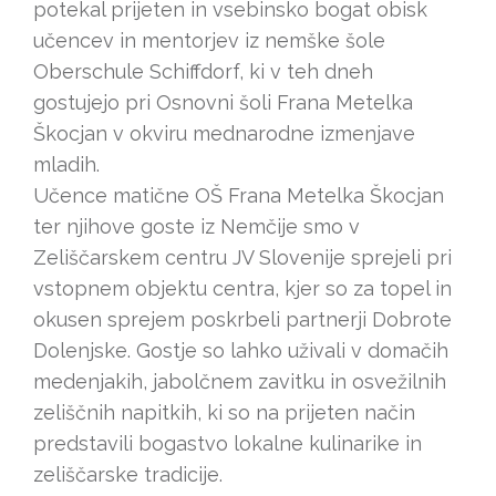
potekal prijeten in vsebinsko bogat obisk
učencev in mentorjev iz nemške šole
Oberschule Schiffdorf, ki v teh dneh
gostujejo pri Osnovni šoli Frana Metelka
Škocjan v okviru mednarodne izmenjave
mladih.
Učence matične OŠ Frana Metelka Škocjan
ter njihove goste iz Nemčije smo v
Zeliščarskem centru JV Slovenije sprejeli pri
vstopnem objektu centra, kjer so za topel in
okusen sprejem poskrbeli partnerji Dobrote
Dolenjske. Gostje so lahko uživali v domačih
medenjakih, jabolčnem zavitku in osvežilnih
zeliščnih napitkih, ki so na prijeten način
predstavili bogastvo lokalne kulinarike in
zeliščarske tradicije.