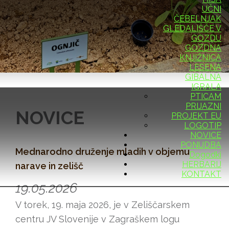
UČNI
ČEBELNJAK
GLEDALIŠČE V
GOZDU
GOZDNA
KNJIŽNICA
LESENA
GIBALNA
IGRALA
PTICAM
PRIJAZNI
NOVICE
PROJEKT EU
LOGOTIP
NOVICE
PONUDBA
Mednarodno druženje mladih v objemu
Dogodki
HERBARIJ
narave in zelišč
KONTAKT
19.05.2026
V torek, 19. maja 2026, je v Zeliščarskem
centru JV Slovenije v Zagraškem logu