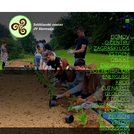
DOMOV
O CENTRU
ZAGRAŠKI LOG
VSTOPNI
OBJEKT
ENERGIJSKA
POT HERBALIUM
ENERGIJSKI
KROG
ČUTNA POT
GEOLOŠKI
STOLPEC
IZVIR, MLAKA IN
MOKRIŠČE
ZELIŠČNI
VRTOVI
RANGUSOVA
HIŠA