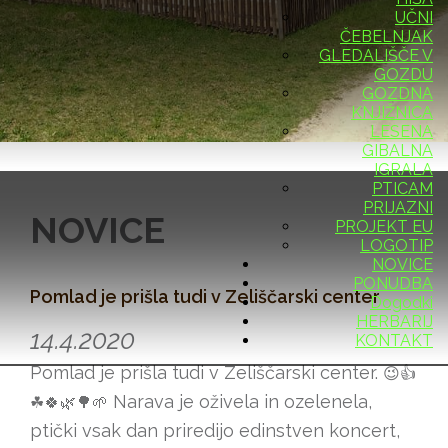
UČNI
ČEBELNJAK
GLEDALIŠČE V
GOZDU
GOZDNA
KNJIŽNICA
LESENA
GIBALNA
IGRALA
PTICAM
PRIJAZNI
NOVICE
PROJEKT EU
LOGOTIP
NOVICE
PONUDBA
Pomlad je prišla tudi v Zeliščarski center
Dogodki
HERBARIJ
14.4.2020
KONTAKT
Pomlad je prišla tudi v Zeliščarski center.
😉
👍
Narava je oživela in ozelenela,
☘
🍀
🌿
🌳
🌱
ptički vsak dan priredijo edinstven koncert,