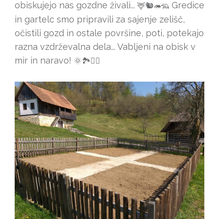
obiskujejo nas gozdne živali...
Gredice
🦌
🐿
🦔
🦡
in gartelc smo pripravili za sajenje zelišč,
očistili gozd in ostale površine, poti, potekajo
razna vzdrževalna dela... Vabljeni na obisk v
mir in naravo!
🌞
🏞
🏃‍♂️