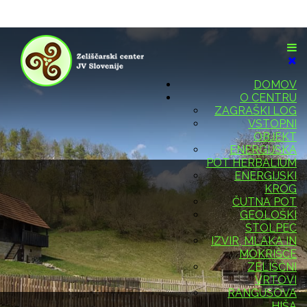
DOMOV
O CENTRU
ZAGRAŠKI LOG
VSTOPNI
OBJEKT
ENERGIJSKA
POT HERBALIUM
ENERGIJSKI
KROG
ČUTNA POT
GEOLOŠKI
STOLPEC
IZVIR, MLAKA IN
MOKRIŠČE
ZELIŠČNI
VRTOVI
RANGUSOVA
HIŠA