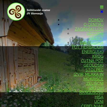
DOMOV
O CENTRU
ZAGRAŠKI LOG
VSTOPNI
OBJEKT
ENERGIJSKA
POT HERBALIUM
ENERGIJSKI
KROG
ČUTNA POT
GEOLOŠKI
STOLPEC
IZVIR, MLAKA IN
MOKRIŠČE
ZELIŠČNI
VRTOVI
RANGUSOVA
HIŠA
UČNI
ČEBELNJAK