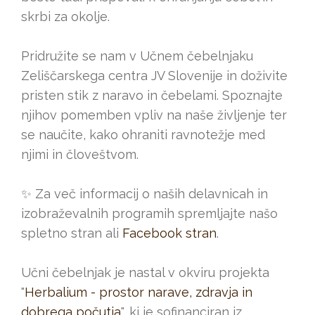
skrbi za okolje.
Pridružite se nam v Učnem čebelnjaku
Zeliščarskega centra JV Slovenije in doživite
pristen stik z naravo in čebelami. Spoznajte
njihov pomemben vpliv na naše življenje ter
se naučite, kako ohraniti ravnotežje med
njimi in človeštvom.
✨ Za več informacij o naših delavnicah in
izobraževalnih programih spremljajte našo
spletno stran ali
Facebook stran
.
Učni čebelnjak je nastal v okviru projekta
"
Herbalium - prostor narave, zdravja in
dobrega počutja
", ki je sofinanciran iz