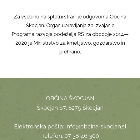
Za vsebino na spletni strani je odgovorna Občina
Škocjan. Organ upravljanja za izvajanje
Programa razvoja podeželja RS za obdobje 2014—
2020 je Ministrstvo za kmetijstvo, gozdarstvo in
prehrano.
OBČINA ŠKOCJAN
Škocjan 67, 8275 Škocjan
Elektronska pošta:
info@obcina-skocjan.si
Telefon:
07 38 46 300