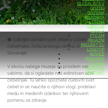
GLEDALIŠČE V
GOZDU
UČNI ČEBELNJAK
GOZDNA
KNJIŽNICA
LESENA
GIBALNA
IGRALA
PTICAM
🐝 Odkrijte čarobni svet čebel v Učnem
PRIJAZNI
PROJEKT EU
čebelnjaku Zeliščarskega centra JV
LOGOTIP
Slovenije!
NOVICE
PONUDBA
Dogodki
V okviru našega muzeja na prostem vas
HERBARIJ
KONTAKT
vabimo, da si ogledate naš edinstven učni
čebelnjak. Tu lahko spoznate čudoviti svet
čebel in se naučite o njihovi vlogi, pridelavi
medu in medenih izdelkov ter njihovem
pomenu za zdravje.