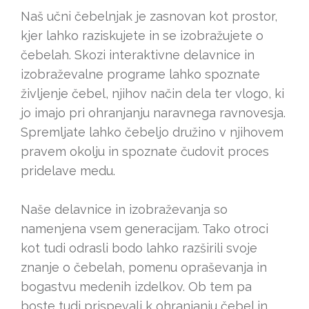
Naš učni čebelnjak je zasnovan kot prostor,
kjer lahko raziskujete in se izobražujete o
čebelah. Skozi interaktivne delavnice in
izobraževalne programe lahko spoznate
življenje čebel, njihov način dela ter vlogo, ki
jo imajo pri ohranjanju naravnega ravnovesja.
Spremljate lahko čebeljo družino v njihovem
pravem okolju in spoznate čudovit proces
pridelave medu.
Naše delavnice in izobraževanja so
namenjena vsem generacijam. Tako otroci
kot tudi odrasli bodo lahko razširili svoje
znanje o čebelah, pomenu opraševanja in
bogastvu medenih izdelkov. Ob tem pa
boste tudi prispevali k ohranjanju čebel in